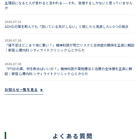
生理前になると人が変わると言われる——それ、我慢するしかないと思っていません
か
2026.07.31
ADHDの薬を飲んでも「効いている気がしない」と感じたら見直したい3つの視点
2026.07.30
「寝不足はどこまで体に悪い？」精神科医が死亡リスクと合併症の関係を正直に解説
｜新宿 心療内科 シティライトクリニック 心とからだ
2026.07.30
「PTSDの薬、何を飲めばいいの？」精神科医が薬物療法と治療の全体像を正直に解
説｜新宿 心療内科 シティライトクリニック 心とからだ
お知らせ一覧を見る
よくある質問