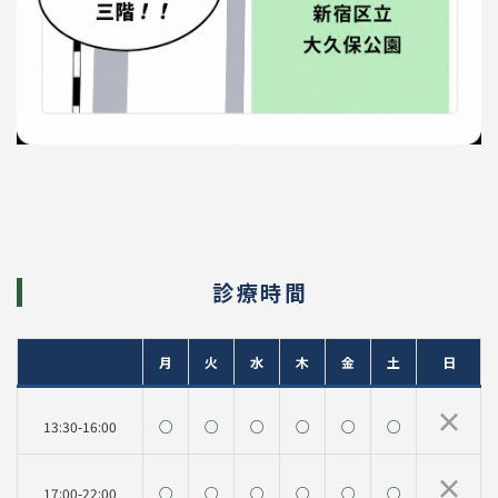
診療時間
月
火
水
木
金
土
日
×
○
○
○
○
○
○
13:30-16:00
×
○
○
○
○
○
○
17:00-22:00