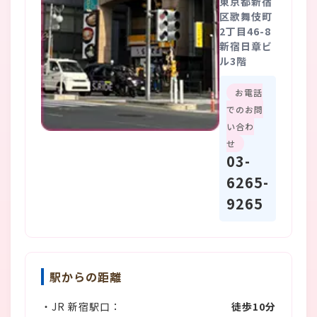
東京都新宿
区歌舞伎町
2丁目46-8
新宿日章ビ
ル3階
お電話
でのお問
い合わ
せ
03-
6265-
9265
駅からの距離
・JR 新宿駅口：
徒歩10分