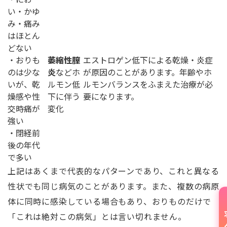
い・かゆ
み・痛み
はほとん
どない
・おりも
萎縮性膣
エストロゲン低下による乾燥・炎症
のは少な
炎
などホ
が原因のことがあります。年齢やホ
いが、乾
ルモン低
ルモンバランスをふまえた治療が必
燥感や性
下に伴う
要になります。
交時痛が
変化
強い
・閉経前
後の年代
で多い
上記はあくまで代表的なパターンであり、これと異なる
性状でも同じ病気のことがあります。また、複数の病原
体に同時に感染している場合もあり、おりものだけで
「これは絶対この病気」とは言い切れません。