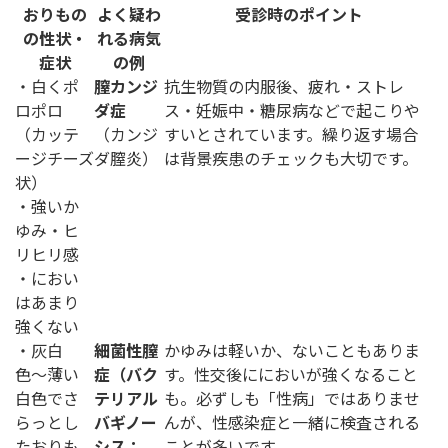
おりもの
よく疑わ
受診時のポイント
の性状・
れる病気
症状
の例
・白くポ
膣カンジ
抗生物質の内服後、疲れ・ストレ
ロポロ
ダ症
ス・妊娠中・糖尿病などで起こりや
（カッテ
（カンジ
すいとされています。繰り返す場合
ージチーズ
ダ膣炎）
は背景疾患のチェックも大切です。
状）
・強いか
ゆみ・ヒ
リヒリ感
・におい
はあまり
強くない
・灰白
細菌性膣
かゆみは軽いか、ないこともありま
色〜薄い
症（バク
す。性交後ににおいが強くなること
白色でさ
テリアル
も。必ずしも「性病」ではありませ
らっとし
バギノー
んが、性感染症と一緒に検査される
たおりも
シス：
ことが多いです。