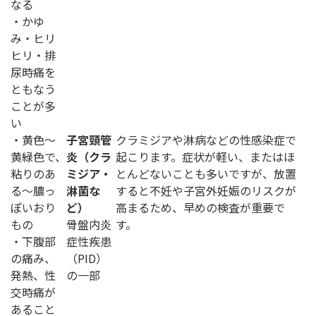
なる
・かゆ
み・ヒリ
ヒリ・排
尿時痛を
ともなう
ことが多
い
・黄色〜
子宮頸管
クラミジアや淋病などの性感染症で
黄緑色で、
炎（クラ
起こります。症状が軽い、またはほ
粘りのあ
ミジア・
とんどないことも多いですが、放置
る～膿っ
淋菌な
すると不妊や子宮外妊娠のリスクが
ぽいおり
ど）
高まるため、早めの検査が重要で
もの
骨盤内炎
す。
・下腹部
症性疾患
の痛み、
（PID）
発熱、性
の一部
交時痛が
あること