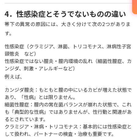
4．性感染症とそうでないものの違い
帯下の異常の原因には、大きく分けて次の2つがありま
す。
性感染症（クラミジア、淋菌、トリコモナス、淋病性子宮
頸管炎 など）
性感染症ではない膣炎・膣内環境の乱れ（細菌性膣症、カ
ンジダ、刺激・アレルギーなど）
例えば、
カンジダ膣炎：もともと膣の中にいるカビが増えた状態で
あり、「性病」とは限りません。
細菌性膣症：膣内の常在菌バランスが崩れた状態で、これ
も「典型的な性病」ではありませんが、性行動と関連があ
るとされています。
クラミジア・淋病・トリコモナス：基本的には性感染症と
して扱われ、パートナーの検査・治療も重要です。