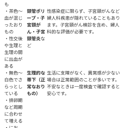
も
・茶色〜
頸管ポリ
性感染症に限らず、子宮頸がんなど
血が混じ
ープ・子
婦人科疾患が隠れていることもあり
ったおり
宮頸が
ます。子宮頸がん検診を含め、婦人
もの
ん・子宮
科的な評価が必要です。
・性交後
頸管炎
な
や生理と
ど
生理の間
に出血が
ある
・無色〜
生理的な
生活に支障がなく、異常感が少ない
白色でさ
帯下（正
場合は正常範囲のことが多いです。
らっとし
常なおり
不安なときは一度検査で確認すると
ている
もの）
安心です。
・排卵期
など周期
に合わせ
て増える
・にお