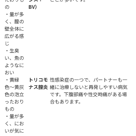
の
BV）
・量が多
く、膣の
壁全体に
広がる感
じ
・生臭
い、魚の
ようなに
おい
・黄緑
トリコモ
性感染症の一つで、パートナーも一
色〜黄灰
ナス膣炎
緒に治療しないと再発しやすい病気
色の泡立
です。下腹部痛や性交時痛がある場
ったおり
合もあります。
もの
・量が多
く、にお
いが気に